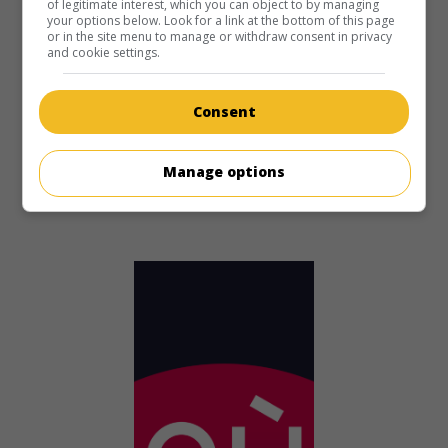
of legitimate interest, which you can object to by managing
your options below. Look for a link at the bottom of this page
or in the site menu to manage or withdraw consent in privacy
au cinéma
sur mes écrans
and cookie settings.
God's Country and the Man
Consent
É.-U. 1937. Western
de
Robert N. Bradbury
avec
Tom
Keene
,
Betty Compson
,
Charlotte Henry
. Un défenseur de
la loi lutte contre un meurtrier.
Manage options
Durée:
56 min.