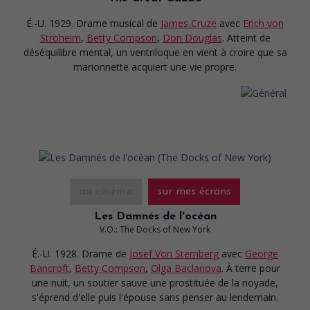
É.-U. 1929. Drame musical
de
James Cruze
avec
Erich von
Stroheim
,
Betty Compson
,
Don Douglas
. Atteint de
déséquilibre mental, un ventriloque en vient à croire que sa
marionnette acquiert une vie propre.
au cinéma
sur mes écrans
Les Damnés de l'océan
V.O.: The Docks of New York
É.-U. 1928. Drame
de
Josef Von Sternberg
avec
George
Bancroft
,
Betty Compson
,
Olga Baclanova
. À terre pour
une nuit, un soutier sauve une prostituée de la noyade,
s'éprend d'elle puis l'épouse sans penser au lendemain.