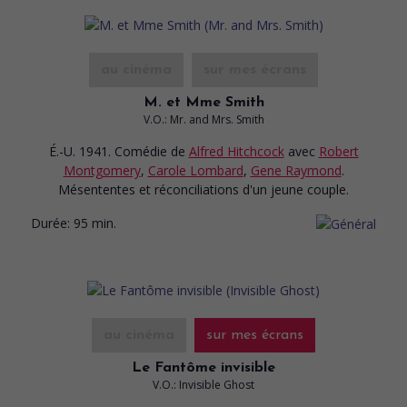
au cinéma
sur mes écrans
M. et Mme Smith
V.O.: Mr. and Mrs. Smith
É.-U. 1941. Comédie
de
Alfred Hitchcock
avec
Robert
Montgomery
,
Carole Lombard
,
Gene Raymond
.
Mésententes et réconciliations d'un jeune couple.
Durée:
95 min.
au cinéma
sur mes écrans
Le Fantôme invisible
V.O.: Invisible Ghost