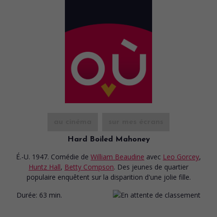
au cinéma
sur mes écrans
Hard Boiled Mahoney
É.-U. 1947. Comédie
de
William Beaudine
avec
Leo Gorcey
,
Huntz Hall
,
Betty Compson
. Des jeunes de quartier
populaire enquêtent sur la disparition d'une jolie fille.
Durée:
63 min.