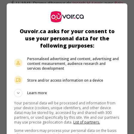
É.-U. 1941. Drame d'horreur
de
Joseph H. Lewis
avec
Bela
Lugosi
,
Polly Ann Young
,
John McGuire
. Une femme qui a
fui le foyer conjugal pousse son mari à commettre des
meurtres en l'hypnotisant.
Ouvoir.ca asks for your consent to
Durée:
64 min.
use your personal data for the
following purposes:
Personalised advertising and content, advertising and
content measurement, audience research and
services development
Store and/or access information on a device
Learn more
Your personal data will be processed and information from
your device (cookies, unique identifiers, and other device
data) may be stored by, accessed by and shared with 300
partners, or used specifically by this site. We and our partners
may use precise geolocation data.
List of partners.
Some vendors may process your personal data on the basis