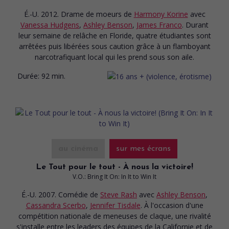
É.-U. 2012. Drame de moeurs
de
Harmony Korine
avec
Vanessa Hudgens
,
Ashley Benson
,
James Franco
. Durant
leur semaine de relâche en Floride, quatre étudiantes sont
arrêtées puis libérées sous caution grâce à un flamboyant
narcotrafiquant local qui les prend sous son aile.
Durée:
92 min.
au cinéma
sur mes écrans
Le Tout pour le tout - À nous la victoire!
V.O.: Bring It On: In It to Win It
É.-U. 2007. Comédie
de
Steve Rash
avec
Ashley Benson
,
Cassandra Scerbo
,
Jennifer Tisdale
. À l'occasion d'une
compétition nationale de meneuses de claque, une rivalité
s'installe entre les leaders des équipes de la Californie et de