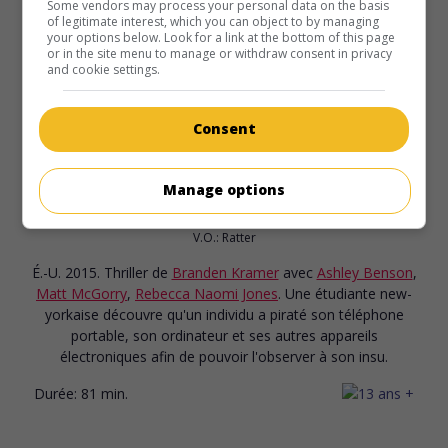
Some vendors may process your personal data on the basis
of legitimate interest, which you can object to by managing
your options below. Look for a link at the bottom of this page
or in the site menu to manage or withdraw consent in privacy
and cookie settings.
Consent
au cinéma
sur mes écrans
Manage options
Harcelée
V.O.: Ratter
É.-U. 2015. Thriller
de
Branden Kramer
avec
Ashley Benson
,
Matt McGorry
,
Rebecca Naomi Jones
. Une étudiante new-
yorkaise découvre qu'un individu a piraté son téléphone
portable, son ordinateur et ses autres appareils
électroniques afin de pouvoir l'observer à son insu.
Durée:
81 min.