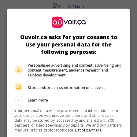
au cinéma
sur mes écrans
Elvis & Nixon
Ouvoir.ca asks for your consent to
É.-U. 2016. Comédie
de
Liza Johnson
avec
Michael
use your personal data for the
Shannon
,
Kevin Spacey
,
Colin Hanks
. Le 21 décembre 1970,
following purposes:
Richard Nixon reçoit Elvis Presley, déterminé à devenir un
agent fédéral pour lutter contre la drogue et la violence qui
Personalised advertising and content, advertising and
ravagent la jeunesse américaine.
content measurement, audience research and
services development
Durée:
86 min.
Store and/or access information on a device
Learn more
Your personal data will be processed and information from
your device (cookies, unique identifiers, and other device
data) may be stored by, accessed by and shared with 300
partners, or used specifically by this site. We and our partners
may use precise geolocation data.
List of partners.