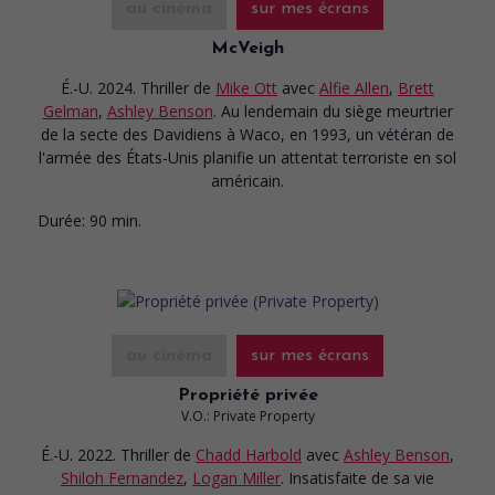
au cinéma
sur mes écrans
McVeigh
É.-U. 2024. Thriller
de
Mike Ott
avec
Alfie Allen
,
Brett
Gelman
,
Ashley Benson
. Au lendemain du siège meurtrier
de la secte des Davidiens à Waco, en 1993, un vétéran de
l'armée des États-Unis planifie un attentat terroriste en sol
américain.
Durée:
90 min.
au cinéma
sur mes écrans
Propriété privée
V.O.: Private Property
É.-U. 2022. Thriller
de
Chadd Harbold
avec
Ashley Benson
,
Shiloh Fernandez
,
Logan Miller
. Insatisfaite de sa vie