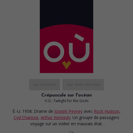
au cinéma
sur mes écrans
Crépuscule sur l'océan
V.O.: Twilight for the Gods
É.-U. 1958. Drame
de
Joseph Pevney
avec
Rock Hudson
,
Cyd Charisse
,
Arthur Kennedy
. Un groupe de passagers
voyage sur un voilier en mauvais état.