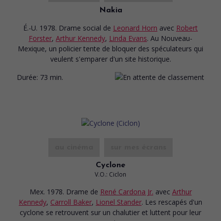
Nakia
É.-U. 1978. Drame social
de
Leonard Horn
avec
Robert
Forster
,
Arthur Kennedy
,
Linda Evans
. Au Nouveau-
Mexique, un policier tente de bloquer des spéculateurs qui
veulent s'emparer d'un site historique.
Durée:
73 min.
au cinéma
sur mes écrans
Cyclone
V.O.: Ciclon
Mex. 1978. Drame
de
René Cardona Jr.
avec
Arthur
Kennedy
,
Carroll Baker
,
Lionel Stander
. Les rescapés d'un
cyclone se retrouvent sur un chalutier et luttent pour leur