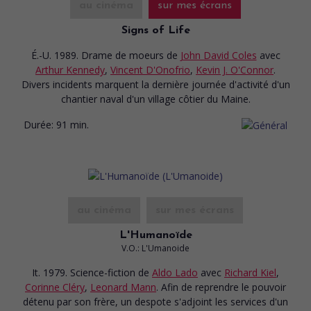
au cinéma
sur mes écrans
Signs of Life
É.-U. 1989. Drame de moeurs
de
John David Coles
avec
Arthur Kennedy
,
Vincent D'Onofrio
,
Kevin J. O'Connor
.
Divers incidents marquent la dernière journée d'activité d'un
chantier naval d'un village côtier du Maine.
Durée:
91 min.
au cinéma
sur mes écrans
L'Humanoïde
V.O.: L'Umanoide
It. 1979. Science-fiction
de
Aldo Lado
avec
Richard Kiel
,
Corinne Cléry
,
Leonard Mann
. Afin de reprendre le pouvoir
détenu par son frère, un despote s'adjoint les services d'un