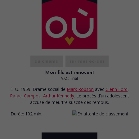
au cinéma
sur mes écrans
Mon fils est innocent
V.O.: Trial
É.-U. 1959. Drame social
de
Mark Robson
avec
Glenn Ford
,
Rafael Campos
,
Arthur Kennedy
. Le procès d'un adolescent
accusé de meurtre suscite des remous.
Durée:
102 min.