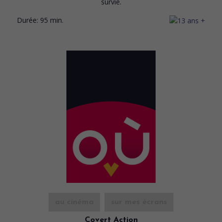
survie.
Durée:
95 min.
au cinéma
sur mes écrans
Covert Action