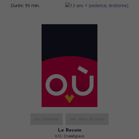
Durée:
95 min.
au cinéma
sur mes écrans
Le Recoin
V.O.: Crawlspace