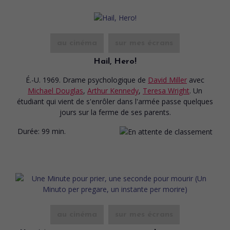
au cinéma
sur mes écrans
Hail, Hero!
É.-U. 1969. Drame psychologique
de
David Miller
avec
Michael Douglas
,
Arthur Kennedy
,
Teresa Wright
. Un
étudiant qui vient de s'enrôler dans l'armée passe quelques
jours sur la ferme de ses parents.
Durée:
99 min.
au cinéma
sur mes écrans