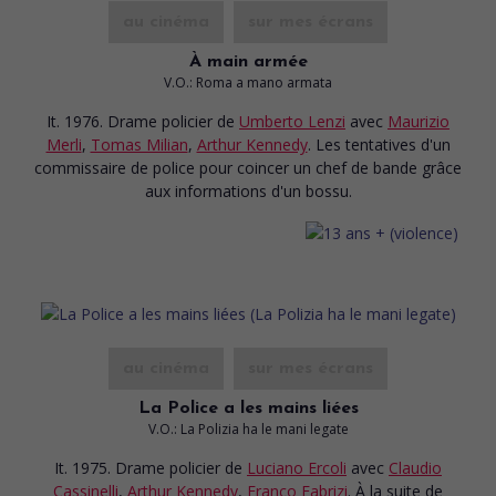
au cinéma
sur mes écrans
À main armée
V.O.: Roma a mano armata
It. 1976. Drame policier
de
Umberto Lenzi
avec
Maurizio
Merli
,
Tomas Milian
,
Arthur Kennedy
. Les tentatives d'un
commissaire de police pour coincer un chef de bande grâce
aux informations d'un bossu.
au cinéma
sur mes écrans
La Police a les mains liées
V.O.: La Polizia ha le mani legate
It. 1975. Drame policier
de
Luciano Ercoli
avec
Claudio
Cassinelli
,
Arthur Kennedy
,
Franco Fabrizi
. À la suite de