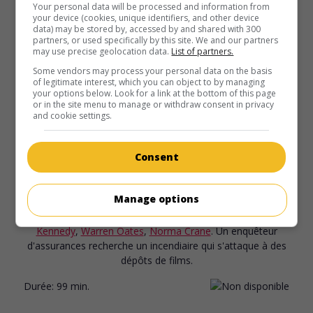
Your personal data will be processed and information from
your device (cookies, unique identifiers, and other device
data) may be stored by, accessed by and shared with 300
partners, or used specifically by this site. We and our partners
may use precise geolocation data.
List of partners.
Some vendors may process your personal data on the basis
of legitimate interest, which you can object to by managing
your options below. Look for a link at the bottom of this page
or in the site menu to manage or withdraw consent in privacy
and cookie settings.
Consent
au cinéma
sur mes écrans
The Movie Murderer
Manage options
É.-U. 1969. Drame policier
de
Boris Sagal
avec
Arthur
Kennedy
,
Warren Oates
,
Norma Crane
. Un enquêteur
d'assurances recherche un incendiaire qui s'attaque à des
dépôts de films.
Durée:
99 min.