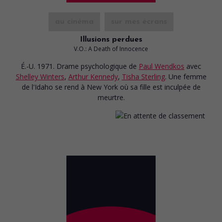
au cinéma
sur mes écrans
Illusions perdues
V.O.: A Death of Innocence
É.-U. 1971. Drame psychologique
de
Paul Wendkos
avec
Shelley Winters
,
Arthur Kennedy
,
Tisha Sterling
. Une femme
de l'Idaho se rend à New York où sa fille est inculpée de
meurtre.