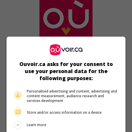
au cinéma
sur mes écrans
La Violence est mon métier
Ouvoir.ca asks for your consent to
V.O.: My Old Man's Place
use your personal data for the
É.-U. 1971. Drame psychologique
de
Edwin Sherin
avec
following purposes:
Michael Moriarty
,
Mitchell Ryan
,
Arthur Kennedy
.
Personalised advertising and content, advertising and
Durée:
91 min.
content measurement, audience research and
services development
Store and/or access information on a device
Learn more