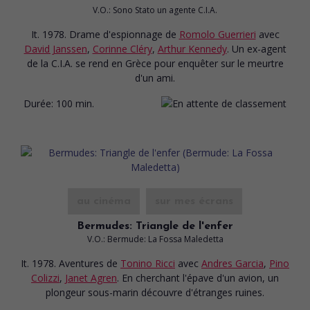
V.O.: Sono Stato un agente C.I.A.
It. 1978. Drame d'espionnage
de
Romolo Guerrieri
avec
David Janssen
,
Corinne Cléry
,
Arthur Kennedy
. Un ex-agent
de la C.I.A. se rend en Grèce pour enquêter sur le meurtre
d'un ami.
Durée:
100 min.
au cinéma
sur mes écrans
Bermudes: Triangle de l'enfer
V.O.: Bermude: La Fossa Maledetta
It. 1978. Aventures
de
Tonino Ricci
avec
Andres Garcia
,
Pino
Colizzi
,
Janet Agren
. En cherchant l'épave d'un avion, un
plongeur sous-marin découvre d'étranges ruines.