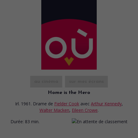
au cinéma
sur mes écrans
Home is the Hero
Irl. 1961. Drame
de
Fielder Cook
avec
Arthur Kennedy
,
Walter Macken
,
Eileen Crowe
.
Durée:
83 min.