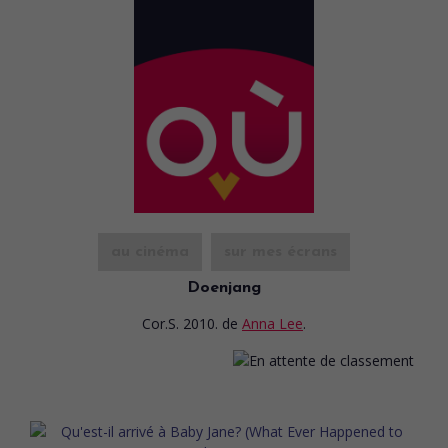
au cinéma
sur mes écrans
Doenjang
Cor.S. 2010.
de
Anna Lee
.