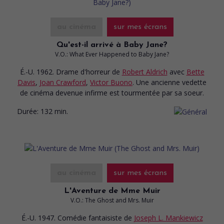
au cinéma
sur mes écrans
Qu'est-il arrivé à Baby Jane?
V.O.: What Ever Happened to Baby Jane?
É.-U. 1962. Drame d'horreur
de
Robert Aldrich
avec
Bette
Davis
,
Joan Crawford
,
Victor Buono
. Une ancienne vedette
de cinéma devenue infirme est tourmentée par sa soeur.
Durée:
132 min.
au cinéma
sur mes écrans
L'Aventure de Mme Muir
V.O.: The Ghost and Mrs. Muir
É.-U. 1947. Comédie fantaisiste
de
Joseph L. Mankiewicz