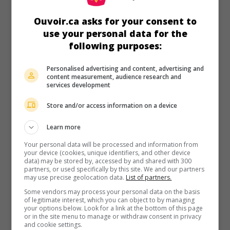
V.O.: Flying Tigers
Ouvoir.ca asks for your consent to
É.-U. 1943. Drame de guerre
de
David Miller
avec
John
use your personal data for the
Wayne
,
John Carroll
,
Anna Lee
. Des aviateurs américains
following purposes:
combattent en Chine avant Pearl Harbour.
Personalised advertising and content, advertising and
content measurement, audience research and
services development
Store and/or access information on a device
Learn more
au cinéma
sur mes écrans
Your personal data will be processed and information from
your device (cookies, unique identifiers, and other device
Forever and a Day
data) may be stored by, accessed by and shared with 300
partners, or used specifically by this site. We and our partners
É.-U. 1943. Film à sketches
de
René Clair
,
Edmund Goulding
,
may use precise geolocation data.
List of partners.
Cedric Hardwicke
,
Frank Lloyd
,
Victor Saville
,
Robert
Some vendors may process your personal data on the basis
Stevenson
,
Herbert Wilcox
avec
Brian Aherne
,
Gladys
of legitimate interest, which you can object to by managing
Cooper
,
Donald Crisp
. L'histoire d'une demeure
your options below. Look for a link at the bottom of this page
or in the site menu to manage or withdraw consent in privacy
londonienne construite en 1804 et détruite durant la
and cookie settings.
Seconde Guerre mondiale.