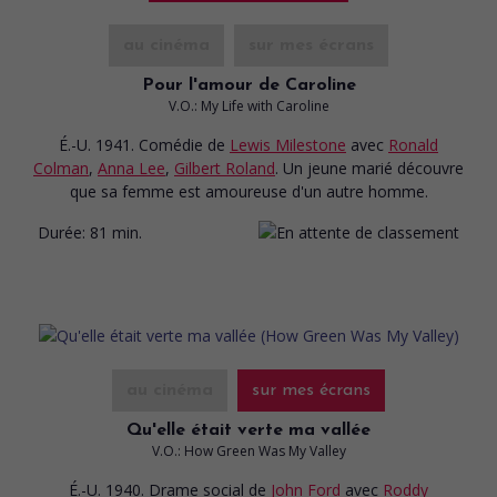
au cinéma
sur mes écrans
Pour l'amour de Caroline
V.O.: My Life with Caroline
É.-U. 1941. Comédie
de
Lewis Milestone
avec
Ronald
Colman
,
Anna Lee
,
Gilbert Roland
. Un jeune marié découvre
que sa femme est amoureuse d'un autre homme.
Durée:
81 min.
au cinéma
sur mes écrans
Qu'elle était verte ma vallée
V.O.: How Green Was My Valley
É.-U. 1940. Drame social
de
John Ford
avec
Roddy