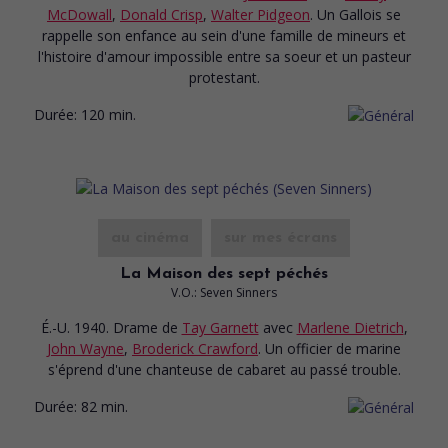
McDowall
,
Donald Crisp
,
Walter Pidgeon
. Un Gallois se
rappelle son enfance au sein d'une famille de mineurs et
l'histoire d'amour impossible entre sa soeur et un pasteur
protestant.
Durée:
120 min.
au cinéma
sur mes écrans
La Maison des sept péchés
V.O.: Seven Sinners
É.-U. 1940. Drame
de
Tay Garnett
avec
Marlene Dietrich
,
John Wayne
,
Broderick Crawford
. Un officier de marine
s'éprend d'une chanteuse de cabaret au passé trouble.
Durée:
82 min.