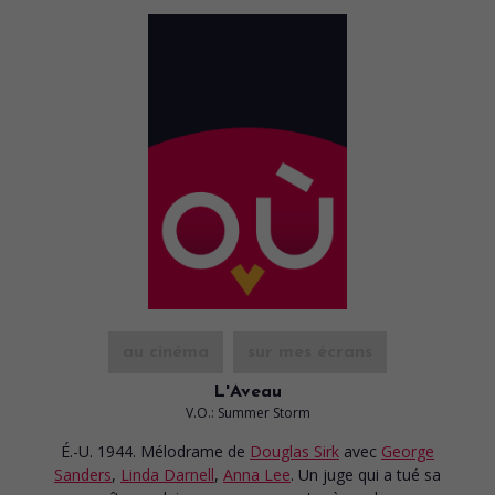
au cinéma
sur mes écrans
L'Aveau
V.O.: Summer Storm
É.-U. 1944. Mélodrame
de
Douglas Sirk
avec
George
Sanders
,
Linda Darnell
,
Anna Lee
. Un juge qui a tué sa