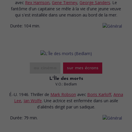
avec
Rex Harrison
,
Gene Tierney
,
George Sanders
. Le
fantôme d'un capitaine se mêle à la vie d'une jeune veuve
qui s'est installée dans une maison au bord de la mer.
Durée:
104 min.
au cinéma
sur mes écrans
L'Île des morts
V.O.: Bedlam
É.-U. 1946. Thriller
de
Mark Robson
avec
Boris Karloff
,
Anna
Lee
,
Ian Wolfe
. Une actrice est enfermée dans un asile
d'aliénés dirigé par un sadique.
Durée:
79 min.