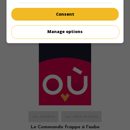
Durée:
106 min.
Consent
Manage options
au cinéma
sur mes écrans
Le Commando frappe à l'aube