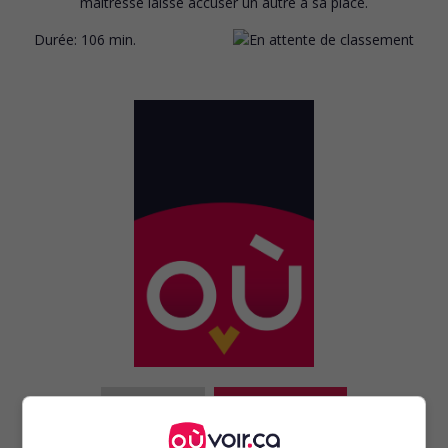
maîtresse laisse accuser un autre à sa place.
Durée:
106 min.
au cinéma
sur mes écrans
Les Tigres volants