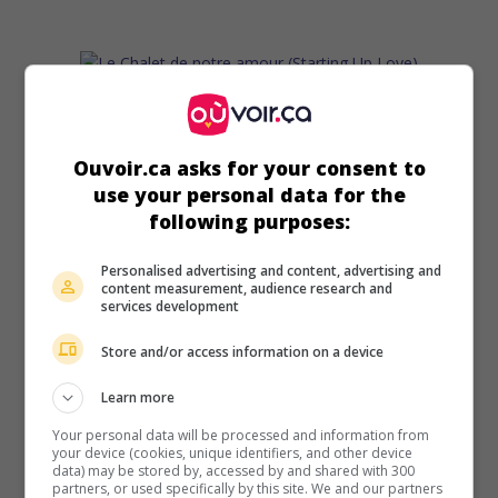
au cinéma
sur mes écrans
Le Chalet de notre amour
Ouvoir.ca asks for your consent to
V.O.: Starting Up Love
use your personal data for the
É.-U. 2019. Comédie sentimentale
de
Tim Cruz
avec
Anna
following purposes:
Hutchison
,
Rocky Myers
,
Charlene Tilton
. Son oncle lui
ayant légué un chalet en montagne, une bourreau de travail
Personalised advertising and content, advertising and
s'éprend du concierge qui s'affaire à transformer les lieux
content measurement, audience research and
services development
en gîte touristique.
Store and/or access information on a device
Learn more
Your personal data will be processed and information from
your device (cookies, unique identifiers, and other device
data) may be stored by, accessed by and shared with 300
partners, or used specifically by this site. We and our partners