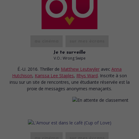
au cinéma
sur mes écrans
Je te surveille
V.O.: Wrong Swipe
É.-U. 2016. Thriller
de
Matthew Leutwyler
avec
Anna
Hutchison
,
Karissa Lee Staples
,
Rhys Ward
. Inscrite à son
insu sur un site de rencontres, une étudiante réservée est la
proie de messages anonymes menaçants.
au cinéma
sur mes écrans