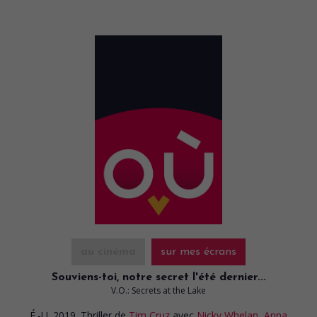
au cinéma
sur mes écrans
Souviens-toi, notre secret l'été dernier...
V.O.: Secrets at the Lake
É.-U. 2019. Thriller
de
Tim Cruz
avec
Nicky Whelan
,
Anna