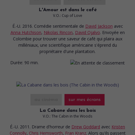
L'Amour est dans le café
V.O.: Cup of Love
É.-U. 2016. Comédie sentimentale
de
David Jackson
avec
Anna Hutchison
,
Nikolas Rincon
,
David Ojalvo
. Envoyée en
Colombie pour trouver une saveur de café qui plaira aux
milléniaux, une scientifique américaine s'éprend du
propriétaire d'une plantation.
Durée:
90 min.
au cinéma
sur mes écrans
La Cabane dans les bois
V.O.: The Cabin in the Woods
É.-U. 2011. Drame d'horreur
de
Drew Goddard
avec
Kristen
Connolly
,
Chris Hemsworth
,
Fran Kranz
. Alors qu'ils passent