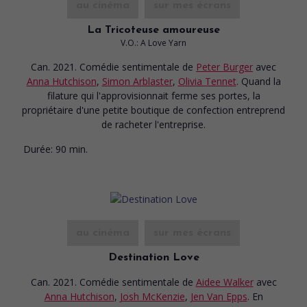
au cinéma
sur mes écrans
La Tricoteuse amoureuse
V.O.: A Love Yarn
Can. 2021. Comédie sentimentale
de
Peter Burger
avec
Anna Hutchison
,
Simon Arblaster
,
Olivia Tennet
. Quand la
filature qui l'approvisionnait ferme ses portes, la
propriétaire d'une petite boutique de confection entreprend
de racheter l'entreprise.
Durée:
90 min.
au cinéma
sur mes écrans
Destination Love
Can. 2021. Comédie sentimentale
de
Aidee Walker
avec
Anna Hutchison
,
Josh McKenzie
,
Jen Van Epps
. En