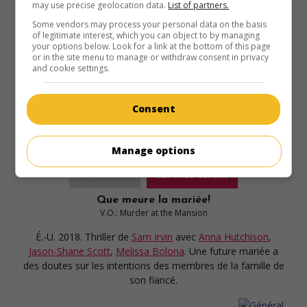
may use precise geolocation data.
List of partners.
Some vendors may process your personal data on the basis
of legitimate interest, which you can object to by managing
your options below. Look for a link at the bottom of this page
or in the site menu to manage or withdraw consent in privacy
and cookie settings.
Consent
Manage options
au cinéma
sur mes écrans
Que meure la mariée!
V.O.: Murder at the Mansion
É.-U. 2018. Thriller
de
Sam Irvin
avec
Anna Hutchison
,
Jason-Shane Scott
,
Melissa Bolona
. Une future mariée a
des doutes sur les intentions des membres de la famille de
son fiancé.