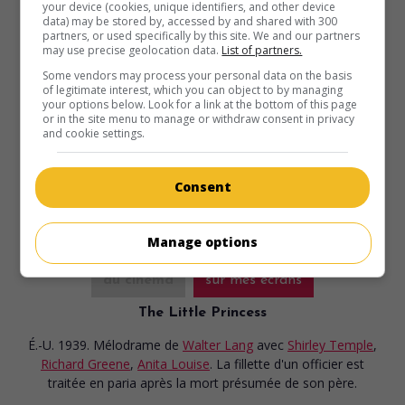
your device (cookies, unique identifiers, and other device
Le Gorille
data) may be stored by, accessed by and shared with 300
V.O.: The Gorilla
partners, or used specifically by this site. We and our partners
may use precise geolocation data.
List of partners.
É.-U. 1939. Comédie
de
Allan Dwan
avec
les frères Ritz
,
Some vendors may process your personal data on the basis
Anita Louise
,
Lionel Atwill
. Des détectives maladroits
of legitimate interest, which you can object to by managing
tentent de protéger le seigneur d'un manoir contre des
your options below. Look for a link at the bottom of this page
menaces de mort.
or in the site menu to manage or withdraw consent in privacy
and cookie settings.
Durée:
66 min.
Consent
Manage options
au cinéma
sur mes écrans
The Little Princess
É.-U. 1939. Mélodrame
de
Walter Lang
avec
Shirley Temple
,
Richard Greene
,
Anita Louise
. La fillette d'un officier est
traitée en paria après la mort présumée de son père.