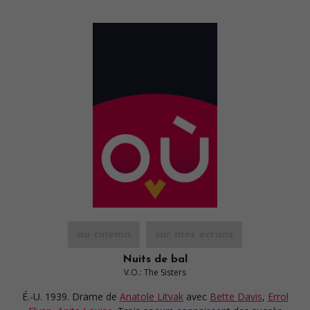
au cinéma
sur mes écrans
Nuits de bal
V.O.: The Sisters
É.-U. 1939. Drame
de
Anatole Litvak
avec
Bette Davis
,
Errol