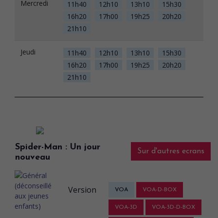
Mercredi
11h40
12h10
13h10
15h30
16h20
17h00
19h25
20h20
21h10
Jeudi
11h40
12h10
13h10
15h30
16h20
17h00
19h25
20h20
21h10
Spider-Man : Un jour
Sur d'autres ecrans
nouveau
Version
VOA
VOA-D-BOX
VOA-3D
VOA-3D-D-BOX