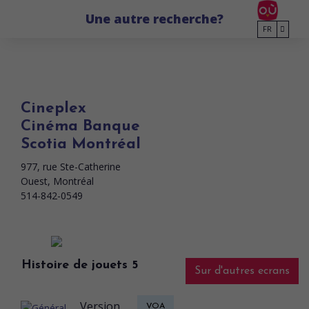
Go to main content
Une autre recherche?
FR
Cineplex
Cinéma Banque
Scotia Montréal
977, rue Ste-Catherine
Ouest, Montréal
514-842-0549
Histoire de jouets 5
Sur d'autres ecrans
Version
VOA