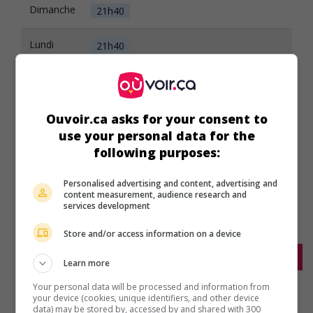
Dimanche
21h40
Lundi
21h40
Mardi
21h40
Mercredi
21h40
Ouvoir.ca asks for your consent to
use your personal data for the
Jeudi
following purposes:
21h40
Personalised advertising and content, advertising and
content measurement, audience research and
services development
Store and/or access information on a device
L'Odyssée
Sur d'autres ecrans
Learn more
Your personal data will be processed and information from
Version
VOA
VOA-IMAX
your device (cookies, unique identifiers, and other device
data) may be stored by, accessed by and shared with 300