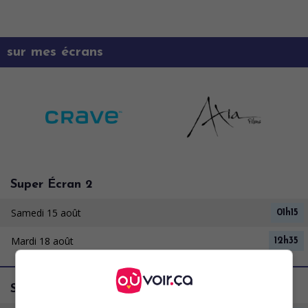
sur mes écrans
Super Écran 2
Samedi 15 août
01h15
Mardi 18 août
12h35
Super Écran 3