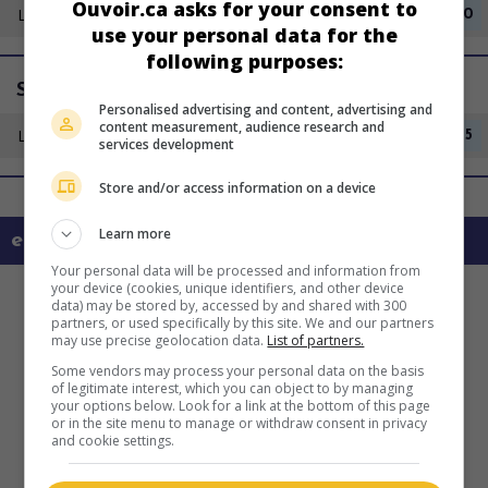
Ouvoir.ca asks for your consent to
Lundi 10 août
07h00
use your personal data for the
following purposes:
Super Écran 4
Personalised advertising and content, advertising and
content measurement, audience research and
Lundi 17 août
10h15
services development
Store and/or access information on a device
Learn more
en savoir plus sur ce film
Your personal data will be processed and information from
your device (cookies, unique identifiers, and other device
data) may be stored by, accessed by and shared with 300
partners, or used specifically by this site. We and our partners
may use precise geolocation data.
List of partners.
Some vendors may process your personal data on the basis
of legitimate interest, which you can object to by managing
your options below. Look for a link at the bottom of this page
or in the site menu to manage or withdraw consent in privacy
and cookie settings.