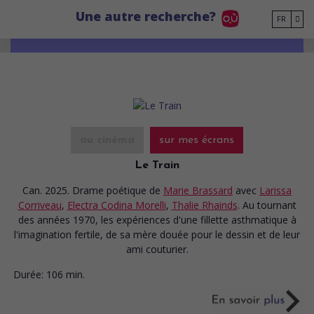
Go to main content
Une autre recherche?
FR
au cinéma
sur mes écrans
Le Train
Can. 2025. Drame poétique
de
Marie Brassard
avec
Larissa
Corriveau
,
Electra Codina Morelli
,
Thalie Rhainds
. Au tournant
des années 1970, les expériences d'une fillette asthmatique à
l'imagination fertile, de sa mère douée pour le dessin et de leur
ami couturier.
Durée:
106 min.