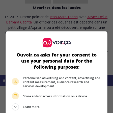
Meurtres dans les landes
Fr. 2017. Drame policier
de
Jean-Marc Thérin
avec
Xavier Deluc
,
Barbara Cabrita
. Un officier des douanes est dépêché dans un
petit village d'Aquitaine où a été découvert, empalé sur une
oeuvre d'art public, le cadavre d'une jeune femme sur laquelle il
enquêtait.
Ouvoir.ca asks for your consent to
use your personal data for the
following purposes:
Personalised advertising and content, advertising and
en savoir plus sur ce film
content measurement, audience research and
services development
Store and/or access information on a device
Learn more