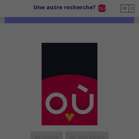
Go to main content
Une autre recherche?
FR
au cinéma
sur mes écrans