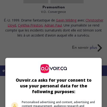
Premonition
V.O.: Convergence
É.-U. 1999. Drame fantastique
de
Gavin Wilding
avec
Christopher
Lloyd
,
Cynthia Preston
,
Adrian Paul
. Une journaliste se rend
compte que les incidents surnaturels dont elle est témoin sont
liés à un accident d'avion auquel elle a survécu.
en savoir plus sur ce film
Ouvoir.ca asks for your consent to
use your personal data for the
following purposes:
Personalised advertising and content, advertising and
content measurement, audience research and