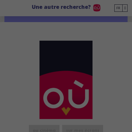
Go to main content
Une autre recherche?
FR
au cinéma
sur mes écrans