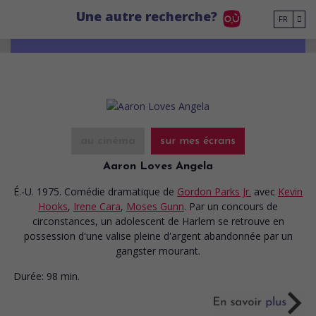
Go to main content
Une autre recherche?
FR
au cinéma
sur mes écrans
Aaron Loves Angela
É.-U. 1975. Comédie dramatique
de
Gordon Parks Jr.
avec
Kevin
Hooks
,
Irene Cara
,
Moses Gunn
. Par un concours de
circonstances, un adolescent de Harlem se retrouve en
possession d'une valise pleine d'argent abandonnée par un
gangster mourant.
Durée:
98 min.