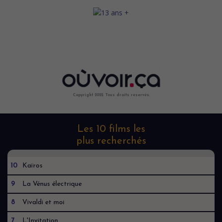
Copyright 2022. Tous droits reservés.
Les 10 films les
plus recherchés
10
Kaïros
9
La Vénus électrique
8
Vivaldi et moi
7
L'Invitation